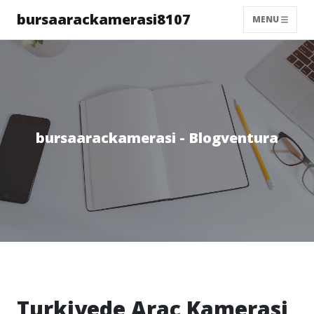
bursaarackamerasi8107
MENU
bursaarackamerasi - Blogventura
Turkiyede Arac Kamerasi